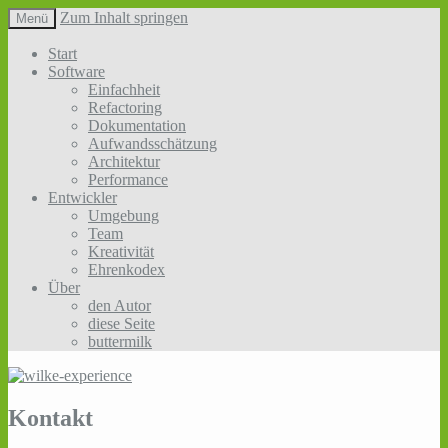
Zum Inhalt springen
Menü
Sotware so einfach wie möglich, aber nicht
wilke-experience
Start
einfacher!
Software
Einfachheit
Refactoring
Dokumentation
Aufwandsschätzung
Architektur
Performance
Entwickler
Umgebung
Team
Kreativität
Ehrenkodex
Über
den Autor
diese Seite
buttermilk
Kontakt