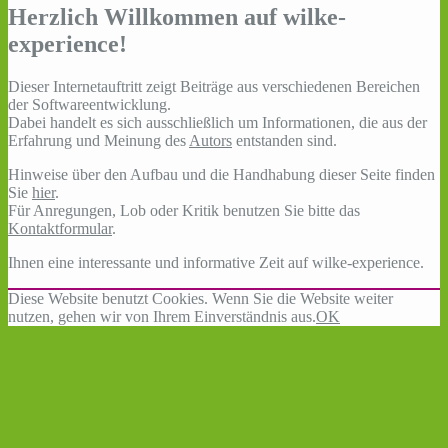
Herzlich Willkommen auf wilke-
experience!
Dieser Internetauftritt zeigt Beiträge aus verschiedenen Bereichen
der Softwareentwicklung.
Dabei handelt es sich ausschließlich um Informationen, die aus der
Erfahrung und Meinung des
Autors
entstanden sind.
Hinweise über den Aufbau und die Handhabung dieser Seite finden
Sie
hier
.
Für Anregungen, Lob oder Kritik benutzen Sie bitte das
Kontaktformular
.
Ihnen eine interessante und informative Zeit auf wilke-experience.
Diese Website benutzt Cookies. Wenn Sie die Website weiter
nutzen, gehen wir von Ihrem Einverständnis aus.
OK