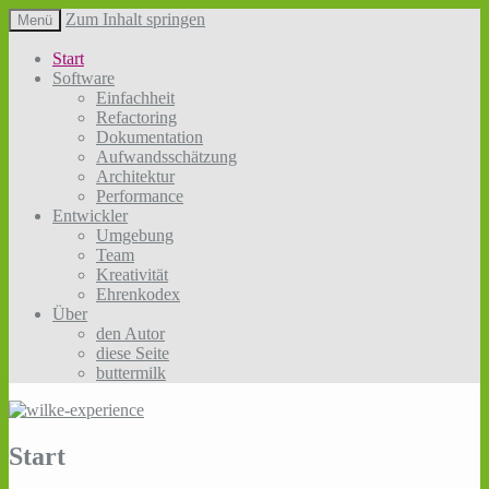
Zum Inhalt springen
Menü
Sotware so einfach wie möglich, aber nicht
wilke-experience
Start
einfacher!
Software
Einfachheit
Refactoring
Dokumentation
Aufwandsschätzung
Architektur
Performance
Entwickler
Umgebung
Team
Kreativität
Ehrenkodex
Über
den Autor
diese Seite
buttermilk
Start